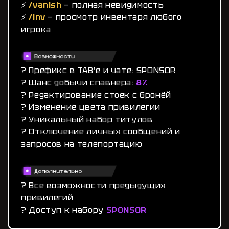
⚡️
/vanish
— полная невидимость
⚡️
/inv
— просмотр инвентаря любого
игрока
? Префикс в TAB'е и чате: SPONSOR
? Шанс добычи спавнера:
8%
? Редактирование стоек с бронёй
? Изменение цвета привилегии
? Уникальный набор титулов
? Отключение личных сообщений и
запросов на телепортацию
? Все возможности предыдущих
привилегий
? Доступ к набору
SPONSOR