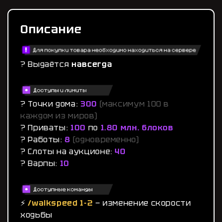
Описание
? Выдаётся
навсегда
? Точки дома:
300
(максимум 100 в
каждом из миров)
? Приваты:
100
по
1.80 млн. блоков
? Работы:
8
(одновременно)
? Слоты на аукционе:
40
? Варпы:
10
⚡️
/walkspeed 1-2
— изменение скорости
ходьбы